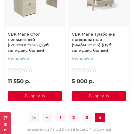
СБК Мале Стол
СБК Мале Тумбочка
письменный
прикроватная
(1200*600*750) (Дуб
(544*400*355) (Дуб
галифакс белый)
галифакс белый)
Уточняйте
Уточняйте
11 550 р.
5 000 р.
В корзину
В корзину
|<
<
1
2
3
4
Показано с 37 по 38 из 38 (всего 4 страниц)