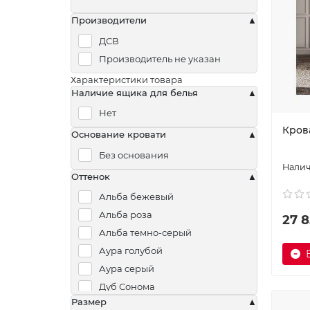
Производители
ДСВ
Производитель не указан
Характеристики товара
Наличие ящика для белья
Нет
Крова
Основание кровати
Без основания
Оттенок
Альба бежевый
Альба роза
27 8
Альба темно-серый
Аура голубой
Аура серый
Дуб Сонома
Размер
Лана бежевый