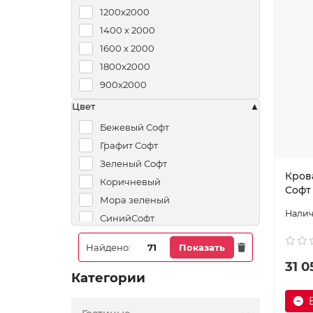
1200х2000
Лана серый
1400 х 2000
Мора фиолетовый
1600 х 2000
Пудра
1800х2000
Торонто горчица
900х2000
Торонто светло-бежевый
Торонто темно-серый
Цвет
Бежевый Софт
Графит Софт
Зеленый Софт
Крова
Коричневый
Софт
Мора зеленый
СинийСофт
Найдено:
71
Показать
31 0
Категории