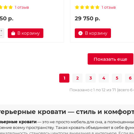
1 отзыв
1 отзыв
50 р.
29 750 р.
В корзину
В корзину
Показать еще
1
2
3
4
5
6
Показано с 1 по 12 из 71 (всего 6
ерьерные кровати — стиль и комфорт
рьерные кровати
— это не просто мебель для сна, а полноценны
оение всему пространству. Такая кровать объединяет в себе фун
екательность, становясь центром внимания в интерьере. Если вы