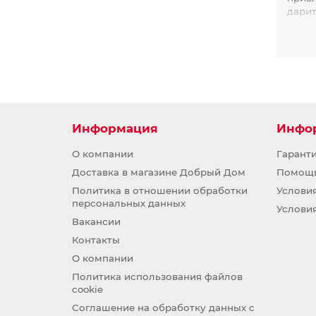
дарит
Мы пр
декор
прият
Пре
Информация
Инфо
О компании
Гарант
Доставка в магазине Добрый Дом
Помощ
Кажда
Политика в отношении обработки
Услови
привл
персональных данных
и кач
Услови
Вакансии
Если 
крова
Контакты
помог
О компании
Ознак
Политика использования файлов
вашим
cookie
Час
Соглашение на обработку данных с