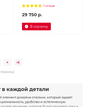
1 отзыв
29 750 р.
В корзину
>
>|
 страниц)
 в каждой детали
й элемент дизайна спальни, который задаёт
кциональность, удобство и эстетическую
 ищете решение, которое будет радовать глаз и