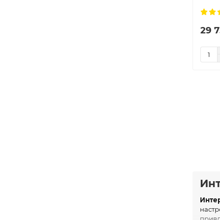
29 7
Инт
Инте
настр
привл