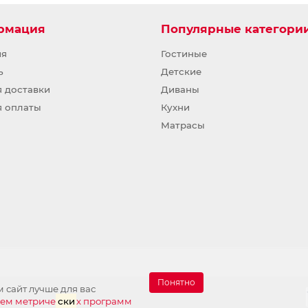
рмация
Популярные категори
ия
Гостиные
ь
Детские
я доставки
Диваны
я оплаты
Кухни
Матрасы
Понятно
 сайт лучше для вас
ием метриче
ски
х программ