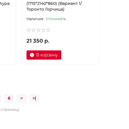
/Аура
(1715*2140*860) (Вариант 1/
Торонто Горчица)
Уточняйте
21 350 р.
В корзину
6
>
>|
6 страниц)