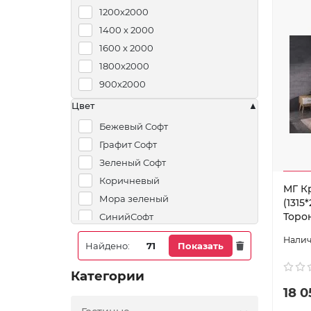
1200х2000
Лана серый
1400 х 2000
Мора фиолетовый
1600 х 2000
Пудра
1800х2000
Торонто горчица
900х2000
Торонто светло-бежевый
Торонто темно-серый
Цвет
Бежевый Софт
Графит Софт
Зеленый Софт
Коричневый
МГ К
Мора зеленый
(1315
Торо
СинийСофт
Найдено:
71
Показать
Категории
18 0