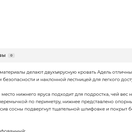
вы
0
материалы делают двухъярусную кровать Адель отличны
 безопасности и наклонной лестницей для легкого дост
 место нижнего яруса подходит для подростка, чей вес 
 перемычкой по периметру, нижнее представлено опорн
ив сосны подвергнут тщательной шлифовке и покрыт б
ифованный;