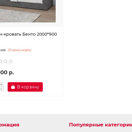
н-кровать Бенто 2000*900
Очень мало
00 р.
В корзину
рмация
Популярные категори