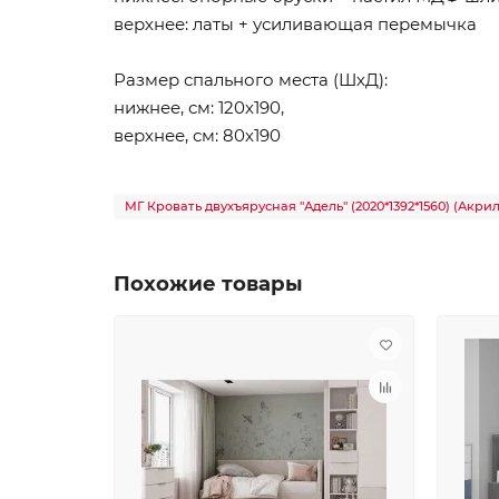
верхнее: латы + усиливающая перемычка
Размер спального места (ШхД):
нижнее, см: 120х190,
верхнее, см: 80х190
МГ Кровать двухъярусная "Адель" (2020*1392*1560) (Акри
Похожие товары