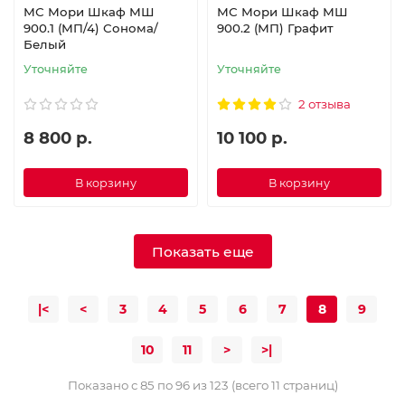
МС Мори Шкаф МШ
МС Мори Шкаф МШ
900.1 (МП/4) Сонома/
900.2 (МП) Графит
Белый
Уточняйте
Уточняйте
2 отзыва
8 800 р.
10 100 р.
В корзину
В корзину
Показать еще
|<
<
3
4
5
6
7
8
9
10
11
>
>|
Показано с 85 по 96 из 123 (всего 11 страниц)