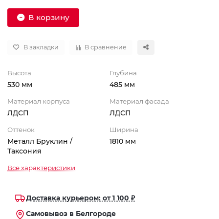
В корзину
В закладки
В сравнение
Высота
Глубина
530 мм
485 мм
Материал корпуса
Материал фасада
ЛДСП
ЛДСП
Оттенок
Ширина
Металл Бруклин /
1810 мм
Таксония
Все характеристики
Доставка курьером: от 1 100 ₽
Самовывоз в Белгороде