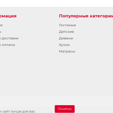
рмация
Популярные категори
ия
Гостиные
ь
Детские
я доставки
Диваны
я оплаты
Кухни
Матрасы
Понятно
 сайт лучше для вас