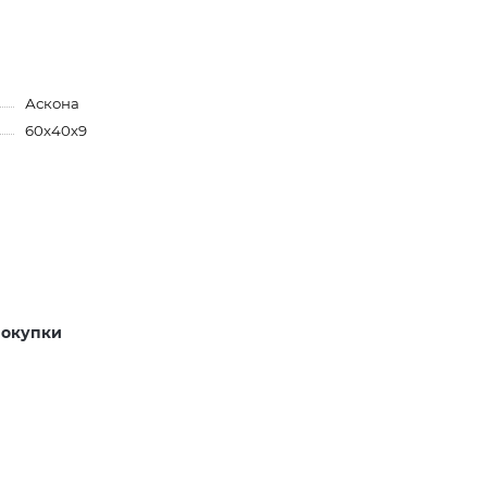
Аскона
60х40х9
покупки