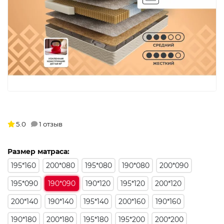
5.0
1 отзыв
Размер матраса:
195*160
200*080
195*080
190*080
200*090
195*090
190*090
190*120
195*120
200*120
200*140
190*140
195*140
200*160
190*160
190*180
200*180
195*180
195*200
200*200