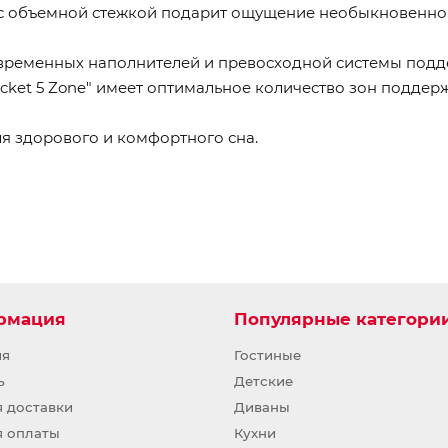
с объемной стежкой подарит ощущение необыкновенной
временных наполнителей и превосходной системы подд
cket 5 Zone" имеет оптимальное количество зон поддер
я здорового и комфортного сна.
рмация
Популярные категори
ия
Гостиные
ь
Детские
я доставки
Диваны
я оплаты
Кухни