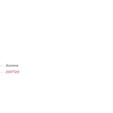
Аскона
200*120