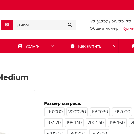
+7 (4722) 25-72-77
Общий номер
Кухн
Услуги
Как купить
 Medium
Размер матраса:
190*080
200*080
195*080
195*090
195*120
195*140
200*140
195*160
2
200*200
190*200
195*200