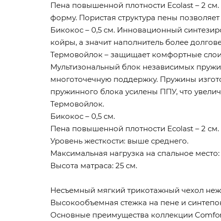
Пена повышенной плотности Ecolast – 2 с
форму. Пористая структура пены позволяе
Бикокос – 0,5 см. Инновационный синтези
койры, а значит наполнитель более долгове
Термовойлок – защищает комфортные слои
Мультизональный блок независимых пружин 
многоточечную поддержку. Пружины изгото
пружинного блока усилены ППУ, что увеличи
Термовойлок.
Бикокос – 0,5 см.
Пена повышенной плотности Ecolast – 2 см.
Уровень жесткости: выше среднего.
Максимальная нагрузка на спальное место: д
Высота матраса: 25 см.
Несъемный мягкий трикотажный чехол нежн
Высокообъемная стежка на пене и синтепон
Основные преимущества коллекции Comfor