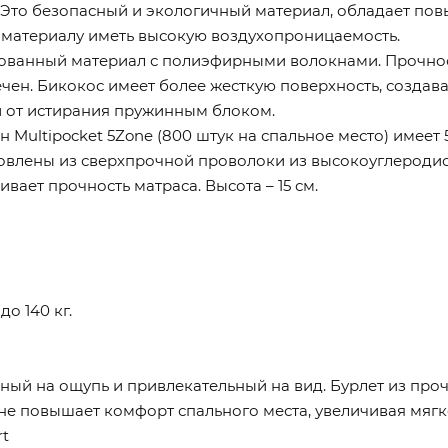
м. Это безопасный и экологичный материал, обладает п
т материалу иметь высокую воздухопроницаемость.
рованный материал с полиэфирными волокнами. Прочно
чен. Бикокос имеет более жесткую поверхность, создава
 от истирания пружинным блоком.
Multipocket 5Zone (800 штук на спальное место) имеет 
влены из сверхпрочной проволоки из высокоуглеродист
вает прочность матраса. Высота – 15 см.
о 140 кг.
ый на ощупь и привлекательный на вид. Бурлет из про
е повышает комфорт спального места, увеличивая мягк
t