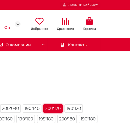
Личный кабинет
и
Опт
Избранное
Сравнение
Корзина
О компании
Контакты
200*090
190*140
200*120
190*120
00*160
190*160
195*180
200*180
190*180