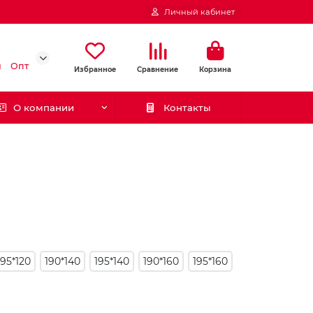
Личный кабинет
и
Опт
Избранное
Сравнение
Корзина
О компании
Контакты
195*120
190*140
195*140
190*160
195*160