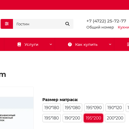
+7 (4722) 25-72-77
Общий номер
Кухн
Услуги
Как купить
ym
Размер матраса:
190*180
195*080
195*090
190*120
195*180
190*200
195*200
200*200