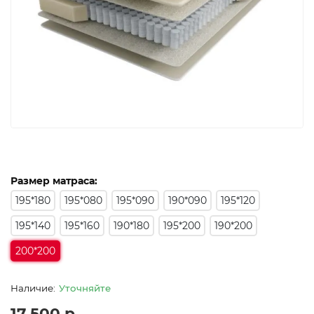
Размер матраса:
195*180
195*080
195*090
190*090
195*120
195*140
195*160
190*180
195*200
190*200
200*200
Уточняйте
17 500 р.