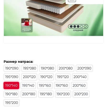
Размер матраса:
190*090
195*080
190*080
200*080
200*090
195*090
200*120
190*120
195*120
200*140
190*140
195*140
195*160
190*160
200*160
190*180
200*180
195*180
190*200
200*200
195*200