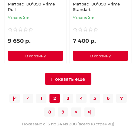
Матрас 190*090 Prime
Матрас 190*090 Prime
Roll
Standart
Уточняйте
Уточняйте
9 650 р.
7 400 р.
В корзину
В корзину
Показать еще
|<
<
1
2
3
4
5
6
7
8
9
>
>|
Показано с 13 по 24 из 208 (всего 18 страниц)