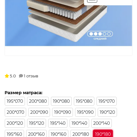
5.0
1 отзыв
Размер матраса:
195*070
200*080
190*080
195*080
195*070
200*070
200*090
190*090
195*090
190*120
200*120
195*120
195*140
190*140
200*140
195*160
200*160
190*160
200*180
190*180