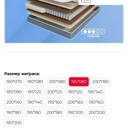
Размер матраса:
190*070
190*080
200*080
195*080
200*090
195*090
195*120
200*120
190*120
195*140
200*140
190*140
195*160
200*160
190*160
190*180
195*180
200*180
195*200
200*200
190*200