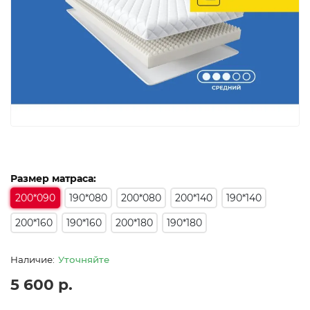
Размер матраса:
200*090
190*080
200*080
200*140
190*140
200*160
190*160
200*180
190*180
Уточняйте
5 600 р.