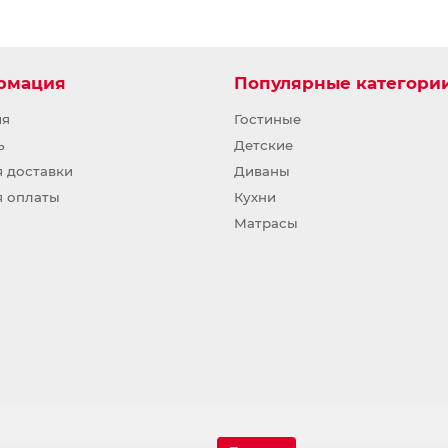
рмация
Популярные категори
ия
Гостиные
ь
Детские
я доставки
Диваны
я оплаты
Кухни
Матрасы