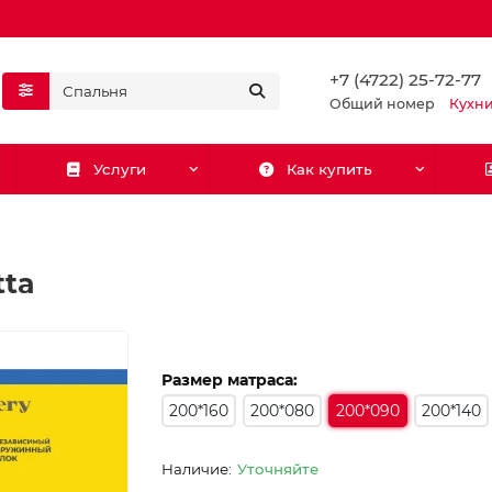
+7 (4722) 25-72-77
Общий номер
Кухн
Услуги
Как купить
tta
Размер матраса:
200*160
200*080
200*090
200*140
Уточняйте