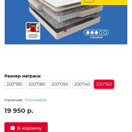
Размер матраса:
200*180
200*080
200*090
200*140
200*160
Уточняйте
19 950 р.
В корзину