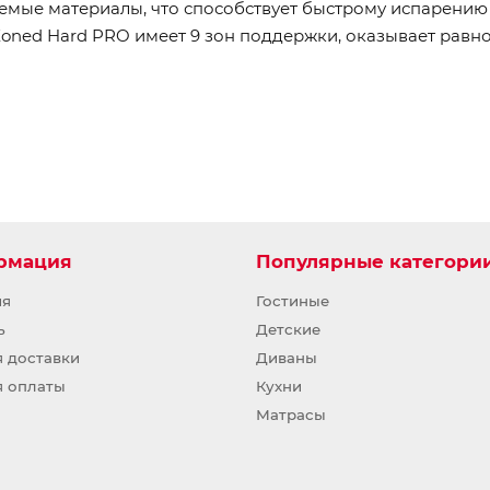
ые материалы, что способствует быстрому испарению в
ned Hard PRO имеет 9 зон поддержки, оказывает равн
рмация
Популярные категори
ия
Гостиные
ь
Детские
я доставки
Диваны
я оплаты
Кухни
Матрасы