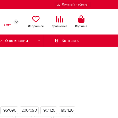
Личный кабинет
и
Опт
Избранное
Сравнение
Корзина
О компании
Контакты
195*090
200*090
190*120
195*120