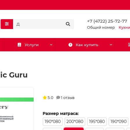
+7 (4722) 25-72-77
Общий номер
Кухн
Услуги
Как купить
ic Guru
5.0
1 отзыв
Размер матраса:
190*080
200*080
195*080
190*090