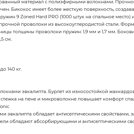
рованный материал с полиэфирными волокнами. Прочно
чен. Бикокос имеет более жесткую поверхность, создава
жин 9 Zoned Hard PRO (1000 штук на спальное место) 
прочной проволоки из высокоуглеродистой стали. Форма
зницы толщины проволоки пружин: 1,9 мм и 1,7 мм. Боко
5 см.
о 140 кг.
локнами эвкалипта. Бурлет из износостойкой жаккардов
тежка на пене и микроволокне повышает комфорт спаль
onic
ми эвкалипта обладает антисептическими свойствами, з
ели обладают абсорбирующими и антисептическими сво