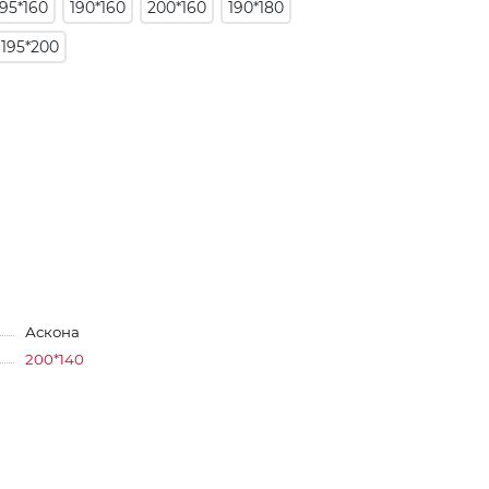
195*160
190*160
200*160
190*180
195*200
Аскона
200*140