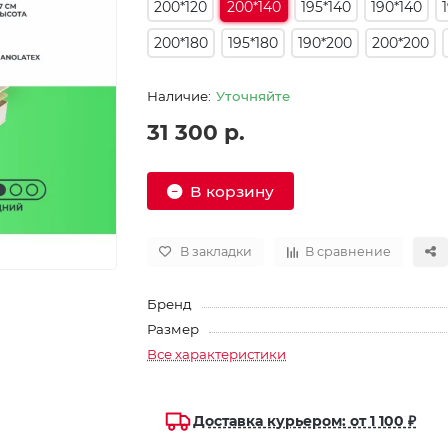
200*120
200*140
195*140
190*140
200*180
195*180
190*200
200*200
Уточняйте
31 300 р.
В корзину
В закладки
В сравнение
Бренд
Размер
Все характеристики
Доставка курьером: от 1 100 ₽