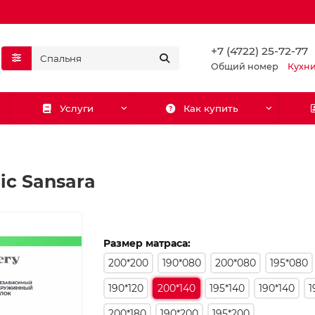
+7 (4722) 25-72-77
Общий номер
Кухн
Услуги
Как купить
ic Sansara
Размер матраса:
200*200
190*080
200*080
195*080
190*120
200*140
195*140
190*140
1
200*180
190*200
195*200