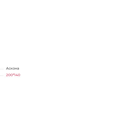
Аскона
200*140