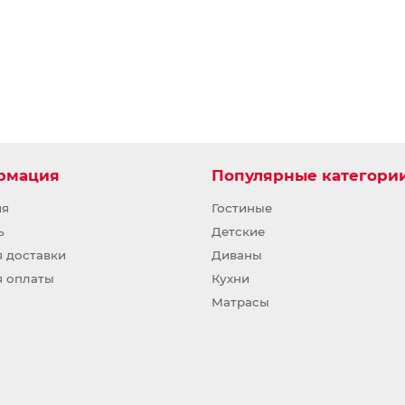
рмация
Популярные категори
ия
Гостиные
ь
Детские
я доставки
Диваны
я оплаты
Кухни
Матрасы