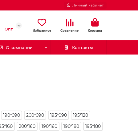
Личный кабинет
и
Опт
Избранное
Сравнение
Корзина
О компании
Контакты
190*090
200*090
195*090
195*120
95*160
200*160
190*160
190*180
195*180