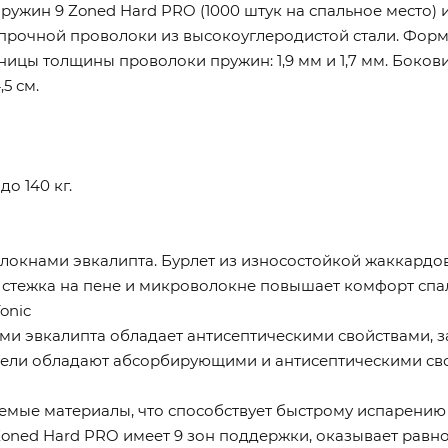
жин 9 Zoned Hard PRO (1000 штук на спальное место) 
прочной проволоки из высокоуглеродистой стали. Форма
зницы толщины проволоки пружин: 1,9 мм и 1,7 мм. Боко
5 см.
о 140 кг.
локнами эвкалипта. Бурлет из износостойкой жаккардов
тежка на пене и микроволокне повышает комфорт спаль
onic
ми эвкалипта обладает антисептическими свойствами, з
ели обладают абсорбирующими и антисептическими сво
ые материалы, что способствует быстрому испарению в
ned Hard PRO имеет 9 зон поддержки, оказывает равн