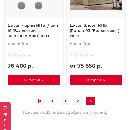
Диван Чарли НПБ (Лаки
Диван Элеон НПБ
16 "Вельветекс",
(Бордо 03 "Вельветекс")
накладки-орех) кат.8
кат.9
Уточняйте
Уточняйте
76 400 р.
от 75 650 р.
В корзину
В корзину
|<
<
1
2
3
Показано с 25 по 26 из 26 (всего 3 страниц)
Фильтр