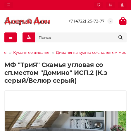
+7 (4722) 25-72-77
аны
Кухонные диваны
Диваны на кухню со спальным мест
МФ "ТриЯ" Скамья угловая со
сп.местом "Домино" ИСП.2 (К.з
серый/Велюр серый)