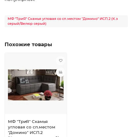
МФ "ТриЯ" Скамья угловая со сп.местом "Домино" ИСП.2 (К.з
серый/Велюр серый)
Похожие товары
МФ "ТриЯ" Скамья
угловая со сп.местом
"Домино" ИСП.2