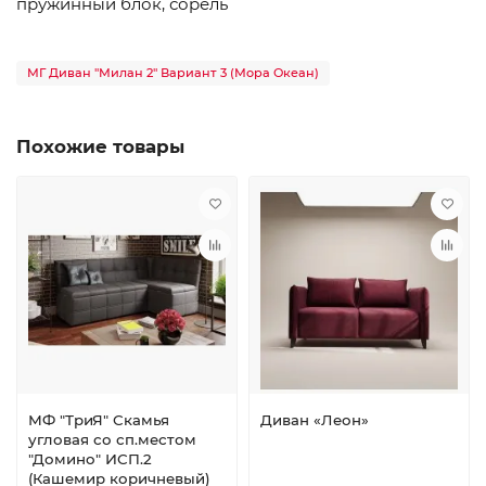
пружинный блок, сорель
МГ Диван "Милан 2" Вариант 3 (Мора Океан)
Похожие товары
МФ "ТриЯ" Скамья
Диван «Леон»
угловая со сп.местом
"Домино" ИСП.2
(Кашемир коричневый)