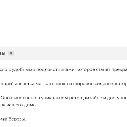
вы
0
ресло с удобными подлокотниками, которое станет прек
гари” является мягкая спинка и широкое сиденье, кото
. Оно выполнено в уникальном ретро дизайне и доступно
ля вашего дома.
ива березы.