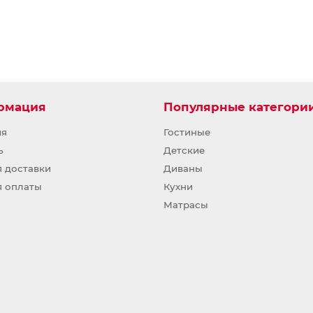
рмация
Популярные категори
ия
Гостиные
ь
Детские
я доставки
Диваны
я оплаты
Кухни
Матрасы