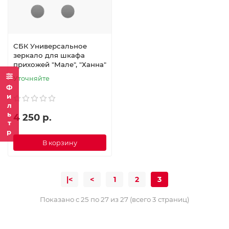
СБК Универсальное
зеркало для шкафа
прихожей "Мале", "Ханна"
Уточняйте
Фильтр
4 250 р.
В корзину
|<
<
1
2
3
Показано с 25 по 27 из 27 (всего 3 страниц)