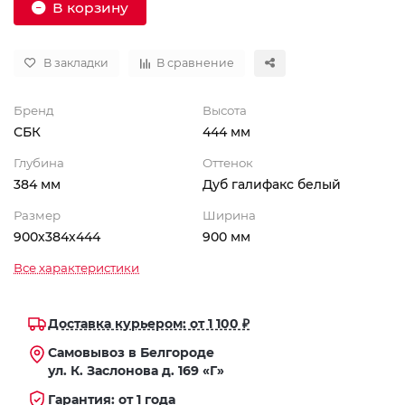
В корзину
В закладки
В сравнение
Бренд
Высота
СБК
444 мм
Глубина
Оттенок
384 мм
Дуб галифакс белый
Размер
Ширина
900х384х444
900 мм
Все характеристики
Доставка курьером: от 1 100 ₽
Самовывоз в Белгороде
ул. К. Заслонова д. 169 «Г»
Гарантия: от 1 года