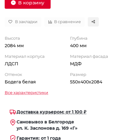
В корзину
В закладки
В сравнение
Высота
Глубина
2084 мм
400 мм
Материал корпуса
Материал фасада
ЛДСП
МДФ
Оттенок
Размер
Бодега белая
550х400х2084
Все характеристики
Доставка курьером: от 1 100 ₽
Самовывоз в Белгороде
ул. К. Заслонова д. 169 «Г»
Гарантия: от 1 года