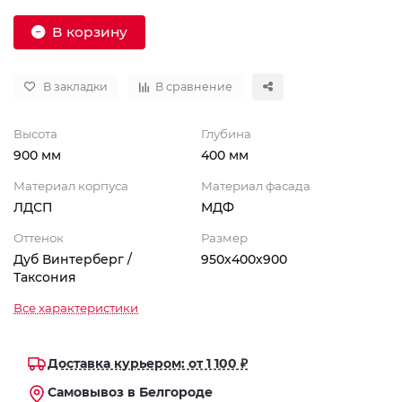
В корзину
В закладки
В сравнение
Высота
Глубина
900 мм
400 мм
Материал корпуса
Материал фасада
ЛДСП
МДФ
Оттенок
Размер
Дуб Винтерберг /
950х400х900
Таксония
Все характеристики
Доставка курьером: от 1 100 ₽
Самовывоз в Белгороде