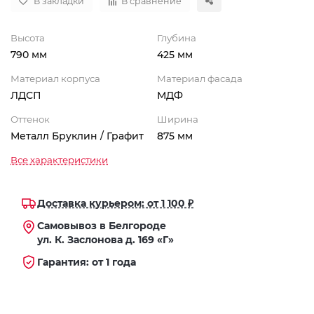
В закладки
В сравнение
Высота
Глубина
790 мм
425 мм
Материал корпуса
Материал фасада
ЛДСП
МДФ
Оттенок
Ширина
Металл Бруклин / Графит
875 мм
Все характеристики
Доставка курьером: от 1 100 ₽
Самовывоз в Белгороде
ул. К. Заслонова д. 169 «Г»
Гарантия: от 1 года