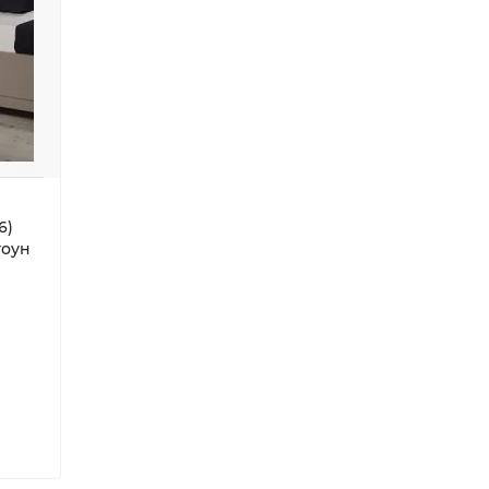
6)
тоун