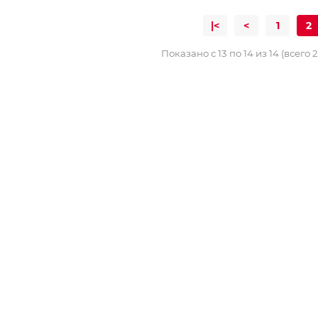
|<
<
1
2
Показано с 13 по 14 из 14 (всего 