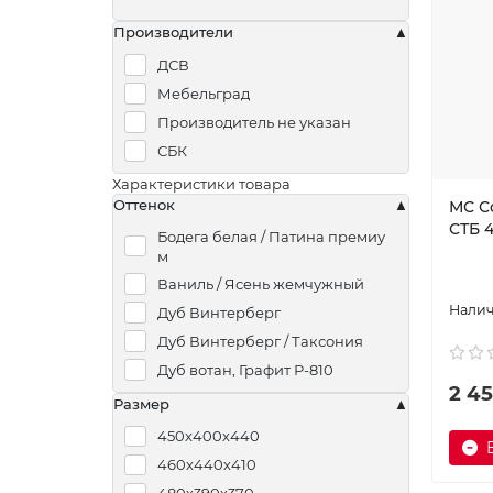
Производители
ДСВ
Мебельград
Производитель не указан
СБК
Характеристики товара
Оттенок
МС С
СТБ 4
Бодега белая / Патина премиу
м
Ваниль / Ясень жемчужный
Дуб Винтерберг
Дуб Винтерберг / Таксония
Дуб вотан, Графит Р-810
2 45
Кофе / Капучино
Размер
Металл Бруклин / Графит
450х400х440
Металл Бруклин / Таксония
460х440х410
Персидский жемчуг / Вереск Р