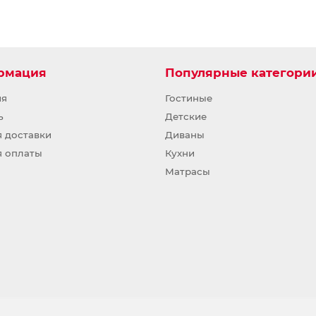
рмация
Популярные категори
ия
Гостиные
ь
Детские
я доставки
Диваны
я оплаты
Кухни
Матрасы