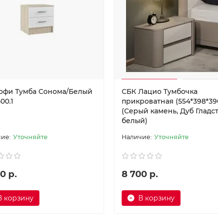
офи Тумба Сонома/Белый
СБК Лацио Тумбочка
00.1
прикроватная (554*398*39
(Серый камень, Дуб Гладс
белый)
Уточняйте
Уточняйте
0 р.
8 700 р.
В корзину
В корзину