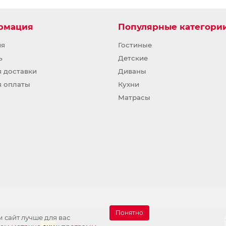
рмация
Популярные категори
ия
Гостиные
ь
Детские
я доставки
Диваны
я оплаты
Кухни
Матрасы
Понятно
 сайт лучше для вас