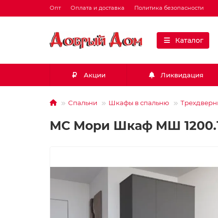
Опт
Оплата и доставка
Политика безопасности
Каталог
Акции
Ликвидация
Спальни
Шкафы в спальню
Трехдверн
МС Мори Шкаф МШ 1200.1