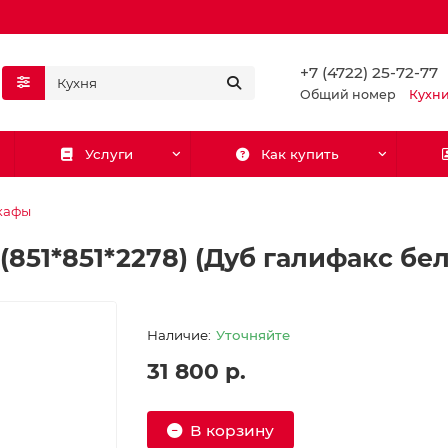
+7 (4722) 25-72-77
Общий номер
Кухн
Услуги
Как купить
кафы
851*851*2278) (Дуб галифакс бе
Уточняйте
31 800 р.
В корзину