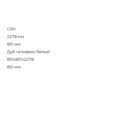
СБК
2278 мм
851 мм
Дуб галифакс белый
851х851х2278
851 мм