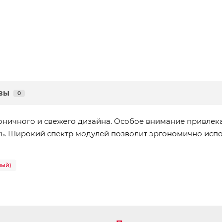
вы
0
коничного и свежего дизайна. Особое внимание привлек
ть. Широкий спектр модулей позволит эргономично испо
лый)