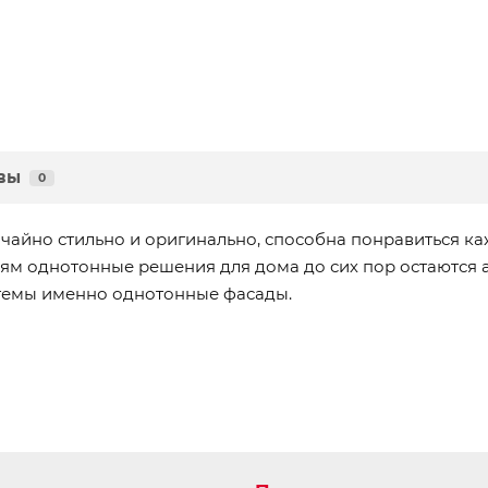
вы
0
чайно стильно и оригинально, способна понравиться к
м однотонные решения для дома до сих пор остаются а
темы именно однотонные фасады.