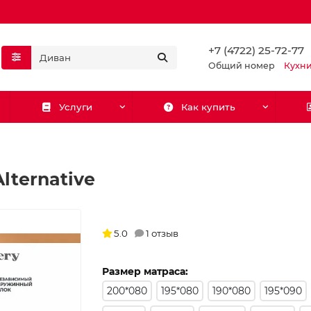
+7 (4722) 25-72-77
Общий номер
Кухн
Услуги
Как купить
lternative
5.0
1 отзыв
Размер матраса:
200*080
195*080
190*080
195*090