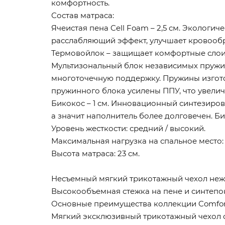
комфортность.
Состав матраса:
Ячеистая пена Cell Foam – 2,5 см. Эколог
расслабляющий эффект, улучшает кровообр
Термовойлок – защищает комфортные слои
Мультизональный блок независимых пружин 
многоточечную поддержку. Пружины изгото
пружинного блока усилены ППУ, что увеличи
Бикокос – 1 см. Инновационный синтезиро
а значит наполнитель более долговечен. Би
Уровень жесткости: средний / высокий.
Максимальная нагрузка на спальное место: д
Высота матраса: 23 см.
Несъемный мягкий трикотажный чехол нежн
Высокообъемная стежка на пене и синтепон
Основные преимущества коллекции Comfor
Мягкий эксклюзивный трикотажный чехол 