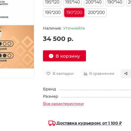
195*120
195*140
200*140
190*140
2
195*200
190*200
200*200
Уточняйте
34 500 р.
В корзину
В закладки
В сравнение
Бренд
Размер
Все характеристики
Доставка курьером: от 1 100 ₽