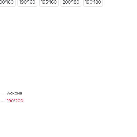
00*160
190*160
195*160
200*180
190*180
Аскона
190*200