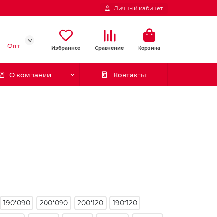
Личный кабинет
и
Опт
Избранное
Сравнение
Корзина
О компании
Контакты
190*090
200*090
200*120
190*120