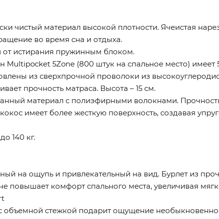
ически чистый материал высокой плотности. Ячеистая на
ащение во время сна и отдыха.
 от истирания пружинным блоком.
Multipocket 5Zone (800 штук на спальное место) имеет 
влены из сверхпрочной проволоки из высокоуглеродист
вает прочность матраса. Высота – 15 см.
ванный материал с полиэфирными волокнами. Прочность
кокос имеет более жесткую поверхность, создавая упруг
о 140 кг.
ый на ощупь и привлекательный на вид. Бурлет из про
е повышает комфорт спального места, увеличивая мягк
t
с объемной стежкой подарит ощущение необыкновенной