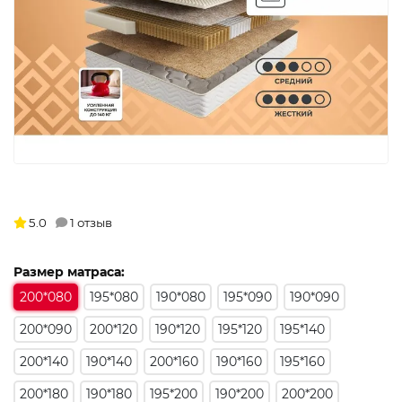
5.0
1 отзыв
Размер матраса:
200*080
195*080
190*080
195*090
190*090
200*090
200*120
190*120
195*120
195*140
200*140
190*140
200*160
190*160
195*160
200*180
190*180
195*200
190*200
200*200