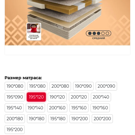
Размер матраса:
190*080
195*080
200*080
190*090
200*090
195*090
195*120
190*120
200*120
200*140
195*140
190*140
200*160
195*160
190*160
200*180
190*180
195*180
190*200
200*200
195*200