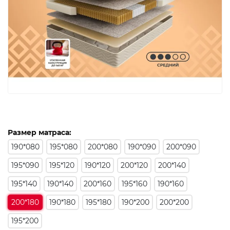
Размер матраса:
190*080
195*080
200*080
190*090
200*090
195*090
195*120
190*120
200*120
200*140
195*140
190*140
200*160
195*160
190*160
200*180
190*180
195*180
190*200
200*200
195*200