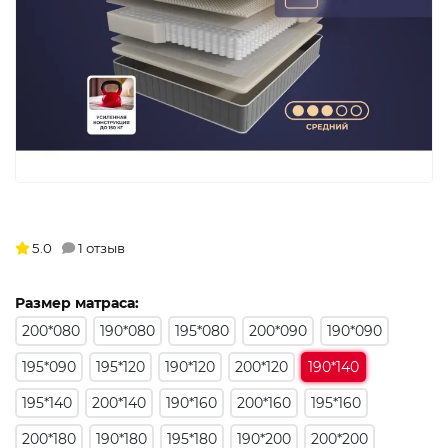
5.0
1 отзыв
Размер матраса:
200*080
190*080
195*080
200*090
190*090
195*090
195*120
190*120
200*120
190*140
195*140
200*140
190*160
200*160
195*160
200*180
190*180
195*180
190*200
200*200