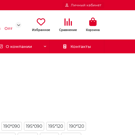
Личный кабинет
и
Опт
Избранное
Сравнение
Корзина
О компании
Контакты
190*090
195*090
195*120
190*120