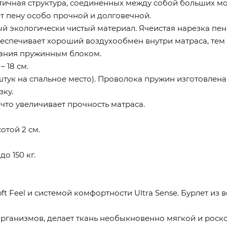
стичная структура, соединенных между собой больших мо
т пену особо прочной и долговечной.
енный экологически чистый материал. Ячеистая нарезка 
еспечивает хороший воздухообмен внутри матраса, тем
рания пружинным блоком.
 18 см.
штук на спальное место). Проволока пружин изготовлена
зку.
что увеличивает прочность матраса.
той 2 см.
о 150 кг.
t Feel и системой комфортности Ultra Sense. Бурлет из 
организмов, делает ткань необыкновенно мягкой и роск