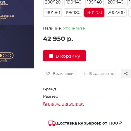
200*120
190*140
195*140
200*140
190*180
195*180
190*200
200*200
Уточняйте
42 950 р.
В корзину
В закладки
В сравнение
Бренд
Размер
Все характеристики
Доставка курьером: от 1 100 ₽