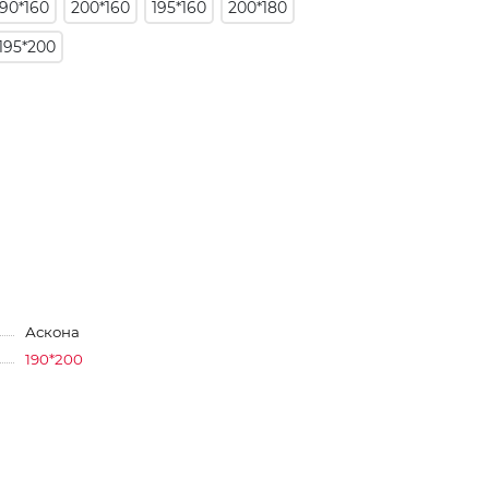
190*160
200*160
195*160
200*180
195*200
Аскона
190*200