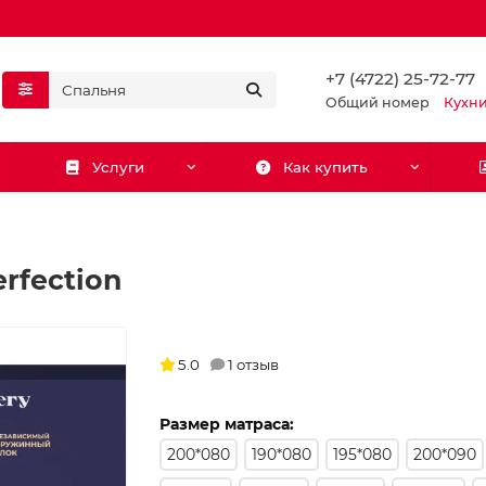
+7 (4722) 25-72-77
Общий номер
Кухн
Услуги
Как купить
erfection
5.0
1 отзыв
Размер матраса:
200*080
190*080
195*080
200*090