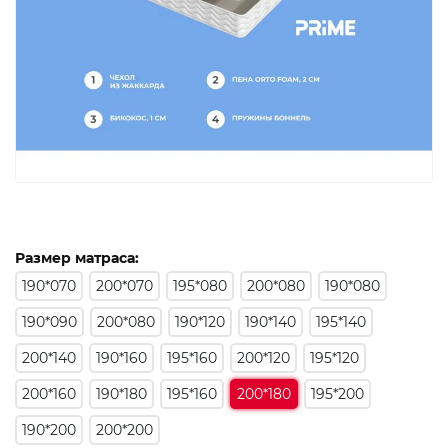
Размер матраса:
190*070
200*070
195*080
200*080
190*080
190*090
200*080
190*120
190*140
195*140
200*140
190*160
195*160
200*120
195*120
200*160
190*180
195*160
200*180
195*200
190*200
200*200