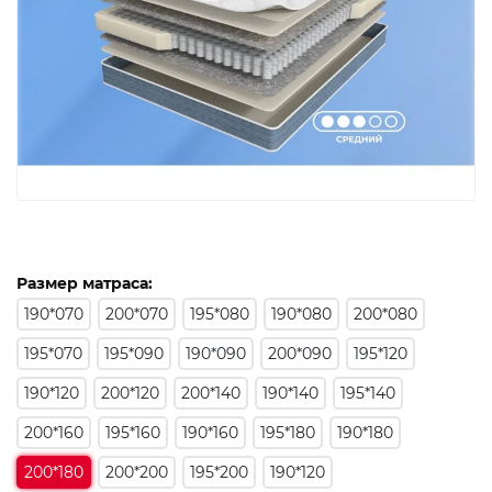
Размер матраса:
190*070
200*070
195*080
190*080
200*080
195*070
195*090
190*090
200*090
195*120
190*120
200*120
200*140
190*140
195*140
200*160
195*160
190*160
195*180
190*180
200*180
200*200
195*200
190*120