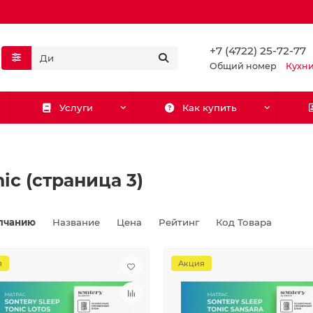
+7 (4722) 25-72-77
Общий номер
Кухн
Услуги
Как купить
ic (страница 3)
лчанию
Название
Цена
Рейтинг
Код Товара
я
Акция