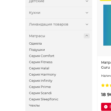
195*180
Детские
195*200
Кухни
200*080
200*090
Ликвидация товаров
200*120
200*140
Матрасы
200*160
Одеяла
200*180
Подушки
200*200
Серия Comfort
Серия Fitness
Матра
Guru
Серия Halal
Серия Harmony
Серия Infinity
Серия Prime
Серия Scandi
18 9
Серия SleepTonic
Чехлы