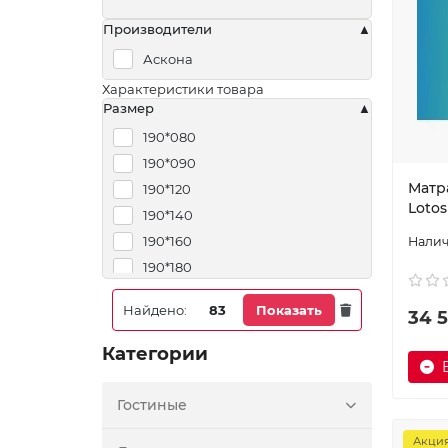
Производители
Аскона
Характеристики товара
Размер
190*080
190*090
Матра
190*120
Lotos
190*140
190*160
190*180
190*200
Найдено:
83
Показать
34 5
195*080
195*090
Категории
195*120
195*140
Гостиные
195*160
Акци