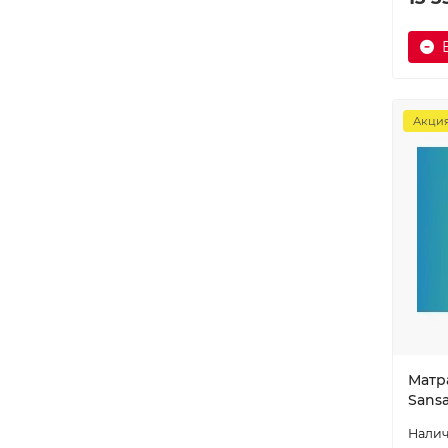
Акци
Матра
Sansa