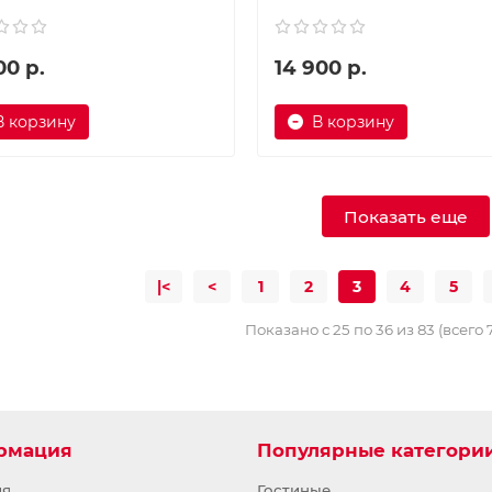
00 р.
14 900 р.
В корзину
В корзину
Показать еще
|<
<
1
2
3
4
5
Показано с 25 по 36 из 83 (всего 
рмация
Популярные категори
ия
Гостиные