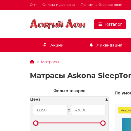
Опт
Оплата и доставка
Политика безопасности
Каталог
Акции
Ликвидация
Матрасы
Матрасы Askona SleepTon
Фильтр товаров
По умо
Цена
р.
Акци