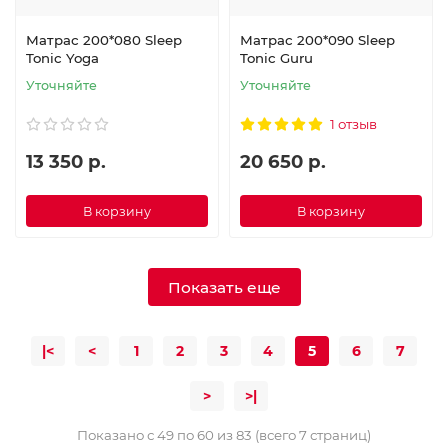
Матрас 200*080 Sleep
Матрас 200*090 Sleep
Tonic Yoga
Tonic Guru
Уточняйте
Уточняйте
1 отзыв
13 350 р.
20 650 р.
В корзину
В корзину
Показать еще
|<
<
1
2
3
4
5
6
7
>
>|
Показано с 49 по 60 из 83 (всего 7 страниц)