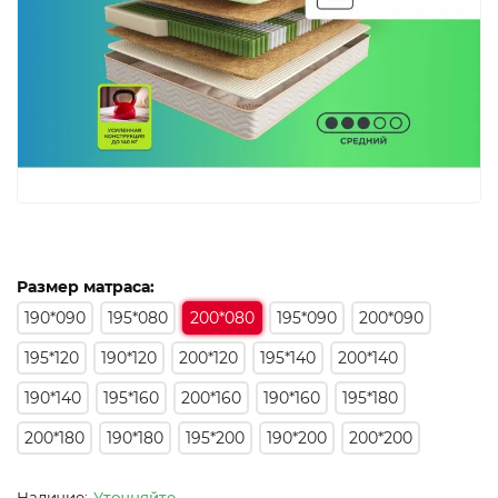
Размер матраса:
190*090
195*080
200*080
195*090
200*090
195*120
190*120
200*120
195*140
200*140
190*140
195*160
200*160
190*160
195*180
200*180
190*180
195*200
190*200
200*200
Уточняйте