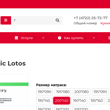
+7 (4722) 25-72-77
Общий номер
Кухн
Услуги
Как купить
ic Lotos
Размер матраса:
190*090
195*080
200*080
195*090
195*140
200*140
190*140
195*160
2
195*200
190*200
200*200