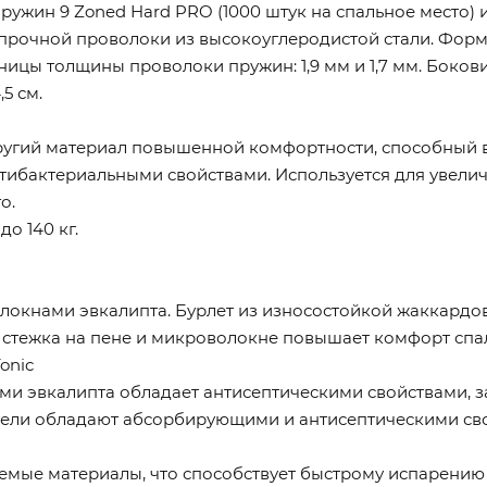
жин 9 Zoned Hard PRO (1000 штук на спальное место) 
прочной проволоки из высокоуглеродистой стали. Форма
зницы толщины проволоки пружин: 1,9 мм и 1,7 мм. Боко
5 см.
упругий материал повышенной комфортности, способный 
ибактериальными свойствами. Используется для увелич
о.
о 140 кг.
локнами эвкалипта. Бурлет из износостойкой жаккардов
тежка на пене и микроволокне повышает комфорт спаль
onic
ми эвкалипта обладает антисептическими свойствами, з
ели обладают абсорбирующими и антисептическими сво
ые материалы, что способствует быстрому испарению в