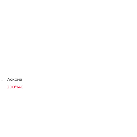
Аскона
200*140