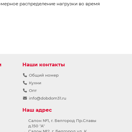
омерное распределение нагрузки во время
и
Наши контакты
Общий номер
Кухни
Опт
info@dobdom31.ru
Наш адрес
Салон №1, г. Белгород Пр.Славы
д.150 "А"
Салон №2, г. Белгород ул. К.