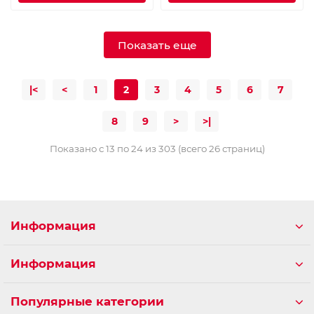
Показать еще
|<
<
1
2
3
4
5
6
7
8
9
>
>|
Показано с 13 по 24 из 303 (всего 26 страниц)
Информация
Информация
Популярные категории