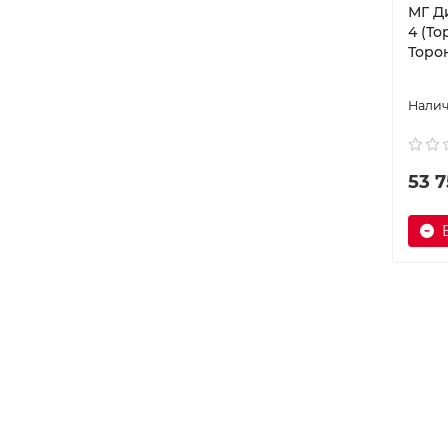
МГ Д
Тиффани бежевый / Тиффани к
4 (Т
оричневый
Торо
Тиффани бежевый / Тиффани к
оричневый/Дуб Бонифаций
Тиффани серый
Торонто бежевый / Торонто гол
убой
Торонто бежевый / Торонто гол
53 7
убой/ Дуб Бонифаций
Торонто бежевый / Торонто зел
еный
Торонто бежевый / Торонто зел
еный/Дуб Бонифаций
Торонто бордовый
Торонто горчица
Торонто горчица / Торонто тем
но-серый
Торонто зеленый
Торонто зеленый / Альба мята