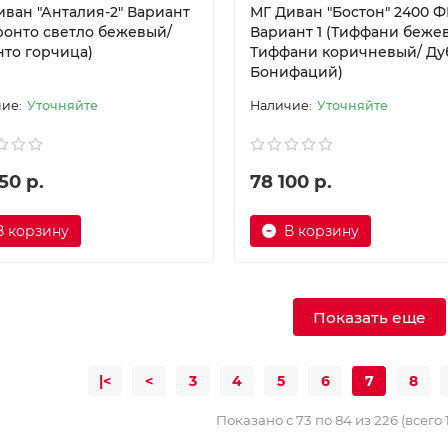
иван "Анталия-2" Вариант
МГ Диван "Бостон" 2400 Ф
оронто светло бежевый/
Вариант 1 (Тиффани беже
нто горчица)
Тиффани коричневый/ Ду
Бонифаций)
Уточняйте
Уточняйте
50 р.
78 100 р.
В корзину
В корзину
Показать еще
|<
<
3
4
5
6
7
8
Показано с 73 по 84 из 226 (всего 