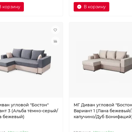
В корзину
В корзину
иван угловой "Бостон"
МГ Диван угловой "Босто
ант 3 (Альба тёмно-серый/
Вариант 1 (Лана бежевый
а бежевый)
капучино/Дуб Бонифаций