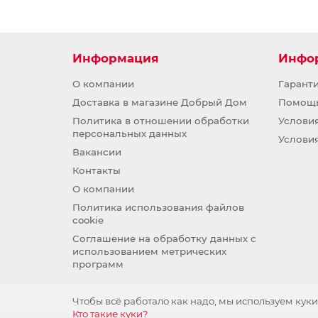
Торонто коричневый/Кофе стр
уктурный матовый
Торонто роза / Магия
Торонто светло-бежевый
Информация
Инфо
Торонто светло-бежевый / Торо
нто горчица
О компании
Гарант
Торонто светло-бежевый / Торо
Доставка в магазине Добрый Дом
Помощ
нто коричневый
Политика в отношении обработки
Услови
Торонто серый
персональных данных
Услови
Торонто серый / Торонто зелен
Вакансии
ый
Контакты
Торонто темно-серый
О компании
Торонто темно-серый / Торонто
Политика использования файлов
горчица
cookie
Торонто темно-серый / Торонто
Соглашение на обработку данных с
светло-бежевый
использованием метрических
программ
Чтобы всё работало как надо, мы используем куки
Кто такие куки?