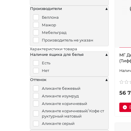
Производители
Беллона
Мажор
Мебельград
Производитель не указан
Характеристики товара
Наличие ящика для белья
МГ Д
(Тиф
Есть
Нет
Оттенок
Аликанте бежевый
56 7
Аликанте изумруд
Аликанте коричневый
Аликанте коричневый/ Кофе ст
руктурный матовый
Аликанте серый
Альба бежевый / Альба темно-