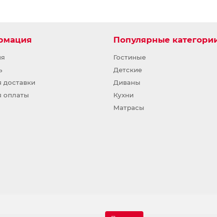
рмация
Популярные категори
ия
Гостиные
ь
Детские
я доставки
Диваны
я оплаты
Кухни
Матрасы