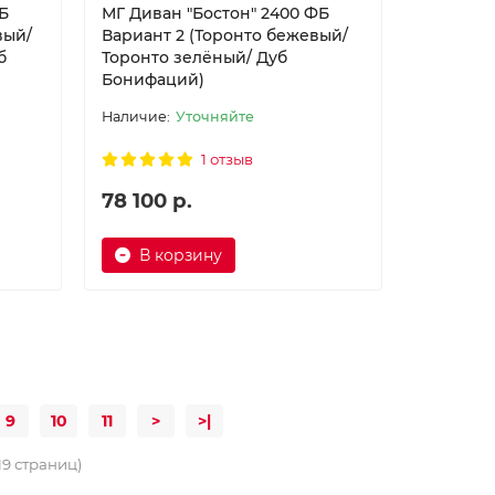
Б
МГ Диван "Бостон" 2400 ФБ
вый/
Вариант 2 (Торонто бежевый/
б
Торонто зелёный/ Дуб
Бонифаций)
Уточняйте
1 отзыв
78 100 р.
В корзину
9
10
11
>
>|
19 страниц)