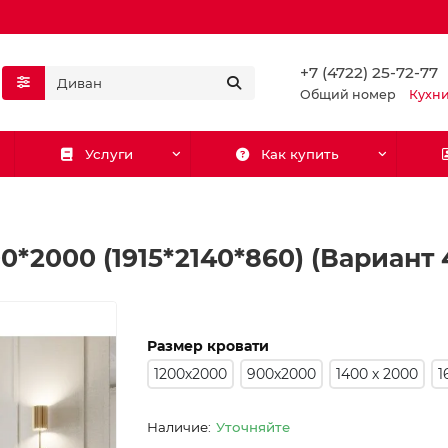
+7 (4722) 25-72-77
Общий номер
Кухн
Услуги
Как купить
0*2000 (1915*2140*860) (Вариант
Размер кровати
1200х2000
900х2000
1400 х 2000
1
Уточняйте