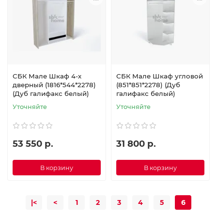
СБК Мале Шкаф 4-х
СБК Мале Шкаф угловой
дверный (1816*544*2278)
(851*851*2278) (Дуб
(Дуб галифакс белый)
галифакс белый)
Уточняйте
Уточняйте
53 550 р.
31 800 р.
В корзину
В корзину
|<
<
1
2
3
4
5
6